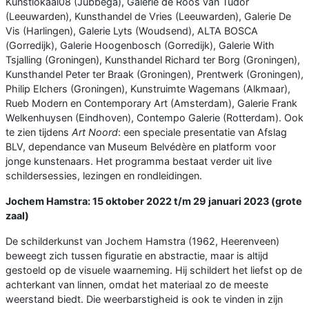
Kunstlokaal08 (Jubbega), Galerie de Roos van Tudor
(Leeuwarden), Kunsthandel de Vries (Leeuwarden), Galerie De
Vis (Harlingen), Galerie Lyts (Woudsend), ALTA BOSCA
(Gorredijk), Galerie Hoogenbosch (Gorredijk), Galerie With
Tsjalling (Groningen), Kunsthandel Richard ter Borg (Groningen),
Kunsthandel Peter ter Braak (Groningen), Prentwerk (Groningen),
Philip Elchers (Groningen), Kunstruimte Wagemans (Alkmaar),
Rueb Modern en Contemporary Art (Amsterdam), Galerie Frank
Welkenhuysen (Eindhoven), Contempo Galerie (Rotterdam). Ook
te zien tijdens
Art Noord
: een speciale presentatie van Afslag
BLV, dependance van Museum Belvédère en platform voor
jonge kunstenaars. Het programma bestaat verder uit live
schildersessies, lezingen en rondleidingen.
Jochem Hamstra: 15 oktober 2022 t/m 29 januari 2023 (grote
zaal)
De schilderkunst van Jochem Hamstra (1962, Heerenveen)
beweegt zich tussen figuratie en abstractie, maar is altijd
gestoeld op de visuele waarneming. Hij schildert het liefst op de
achterkant van linnen, omdat het materiaal zo de meeste
weerstand biedt. Die weerbarstigheid is ook te vinden in zijn