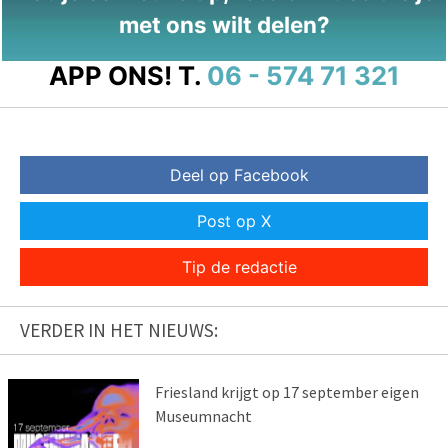
met ons wilt delen?
APP ONS!
T.
06 - 574 71 321
Deel op Facebook
Post op X
Tip de redactie
VERDER IN HET NIEUWS:
Friesland krijgt op 17 september eigen
Museumnacht