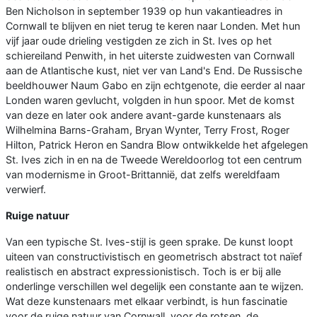
Ben Nicholson in september 1939 op hun vakantieadres in
Cornwall te blijven en niet terug te keren naar Londen. Met hun
vijf jaar oude drieling vestigden ze zich in St. Ives op het
schiereiland Penwith, in het uiterste zuidwesten van Cornwall
aan de Atlantische kust, niet ver van Land's End. De Russische
beeldhouwer Naum Gabo en zijn echtgenote, die eerder al naar
Londen waren gevlucht, volgden in hun spoor. Met de komst
van deze en later ook andere avant-garde kunstenaars als
Wilhelmina Barns-Graham, Bryan Wynter, Terry Frost, Roger
Hilton, Patrick Heron en Sandra Blow ontwikkelde het afgelegen
St. Ives zich in en na de Tweede Wereldoorlog tot een centrum
van modernisme in Groot-Brittannië, dat zelfs wereldfaam
verwierf.
Ruige natuur
Van een typische St. Ives-stijl is geen sprake. De kunst loopt
uiteen van constructivistisch en geometrisch abstract tot naïef
realistisch en abstract expressionistisch. Toch is er bij alle
onderlinge verschillen wel degelijk een constante aan te wijzen.
Wat deze kunstenaars met elkaar verbindt, is hun fascinatie
voor de ruige natuur van Cornwall, voor de rotsen, de