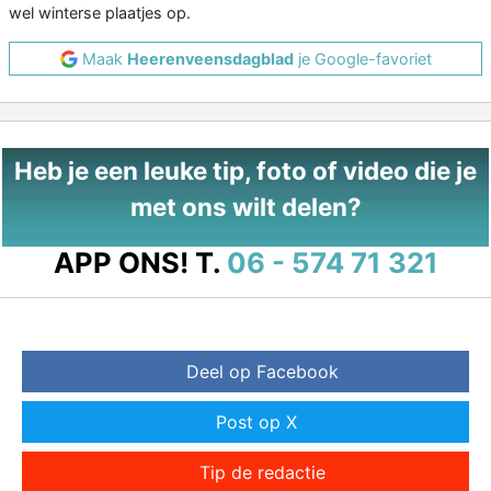
wel winterse plaatjes op.
Maak
Heerenveensdagblad
je Google-favoriet
Heb je een leuke tip, foto of video die je
met ons wilt delen?
APP ONS!
T.
06 - 574 71 321
Deel op Facebook
Post op X
Tip de redactie