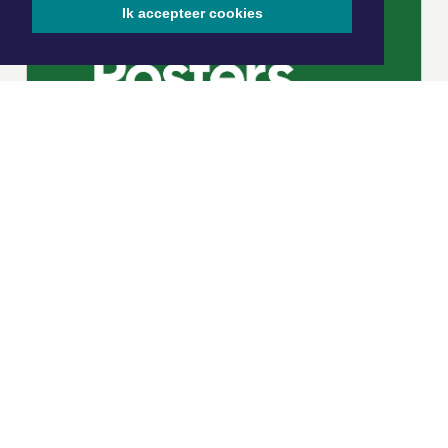
Ik accepteer cookies
|
Nieuws | Sport | Evenementen
Hoofdvestiging:
van Benthuizenlaan 1
1701 BZ Heerhugowaard
072 8200 600