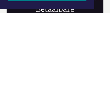
|
Nieuws | Sport | Evenementen
Hoofdvestiging:
van Benthuizenlaan 1
1701 BZ Heerhugowaard
072 8200 600
redactie@xyto.nl
www.xyto.nl