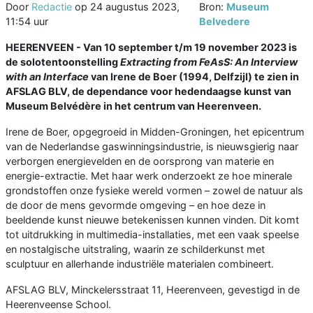
Door
Redactie
op
24 augustus 2023,
Bron:
Museum
11:54 uur
Belvedere
HEERENVEEN - Van 10 september t/m 19 november 2023 is
de solotentoonstelling
Extracting from FeAsS: An Interview
with an Interface
van Irene de Boer (1994, Delfzijl) te zien in
AFSLAG BLV, de dependance voor hedendaagse kunst van
Museum Belvédère in het centrum van Heerenveen.
Irene de Boer, opgegroeid in Midden-Groningen, het epicentrum
van de Nederlandse gaswinningsindustrie, is nieuwsgierig naar
verborgen energievelden en de oorsprong van materie en
energie-extractie. Met haar werk onderzoekt ze hoe minerale
grondstoffen onze fysieke wereld vormen – zowel de natuur als
de door de mens gevormde omgeving – en hoe deze in
beeldende kunst nieuwe betekenissen kunnen vinden. Dit komt
tot uitdrukking in multimedia-installaties, met een vaak speelse
en nostalgische uitstraling, waarin ze schilderkunst met
sculptuur en allerhande industriële materialen combineert.
AFSLAG BLV, Minckelersstraat 11, Heerenveen, gevestigd in de
Heerenveense School.