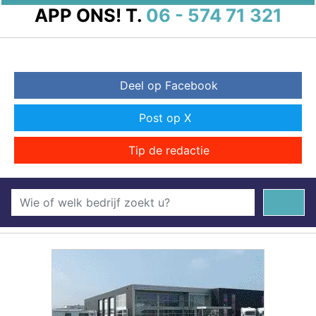
APP ONS!
T.
06 - 574 71 321
Deel op Facebook
Post op X
Tip de redactie