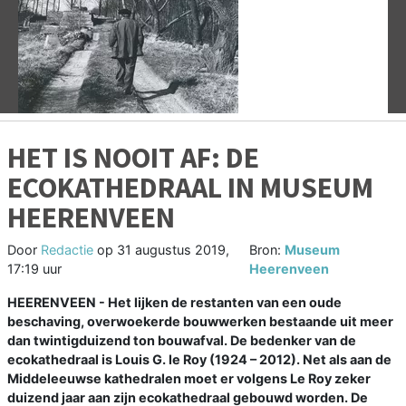
Vorige
V
HET IS NOOIT AF: DE
ECOKATHEDRAAL IN MUSEUM
HEERENVEEN
Door
Redactie
op
31 augustus 2019,
Bron:
Museum
17:19 uur
Heerenveen
HEERENVEEN - Het lijken de restanten van een oude
beschaving, overwoekerde bouwwerken bestaande uit meer
dan twintigduizend ton bouwafval. De bedenker van de
ecokathedraal is Louis G. le Roy (1924 – 2012). Net als aan de
Middeleeuwse kathedralen moet er volgens Le Roy zeker
duizend jaar aan zijn ecokathedraal gebouwd worden. De