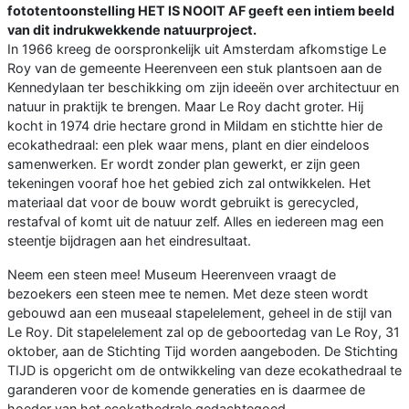
fototentoonstelling HET IS NOOIT AF geeft een intiem beeld
van dit indrukwekkende natuurproject.
In 1966 kreeg de oorspronkelijk uit Amsterdam afkomstige Le
Roy van de gemeente Heerenveen een stuk plantsoen aan de
Kennedylaan ter beschikking om zijn ideeën over architectuur en
natuur in praktijk te brengen. Maar Le Roy dacht groter. Hij
kocht in 1974 drie hectare grond in Mildam en stichtte hier de
ecokathedraal: een plek waar mens, plant en dier eindeloos
samenwerken. Er wordt zonder plan gewerkt, er zijn geen
tekeningen vooraf hoe het gebied zich zal ontwikkelen. Het
materiaal dat voor de bouw wordt gebruikt is gerecycled,
restafval of komt uit de natuur zelf. Alles en iedereen mag een
steentje bijdragen aan het eindresultaat.
Neem een steen mee! Museum Heerenveen vraagt de
bezoekers een steen mee te nemen. Met deze steen wordt
gebouwd aan een museaal stapelelement, geheel in de stijl van
Le Roy. Dit stapelelement zal op de geboortedag van Le Roy, 31
oktober, aan de Stichting Tijd worden aangeboden. De Stichting
TIJD is opgericht om de ontwikkeling van deze ecokathedraal te
garanderen voor de komende generaties en is daarmee de
hoeder van het ecokathedrale gedachtegoed.