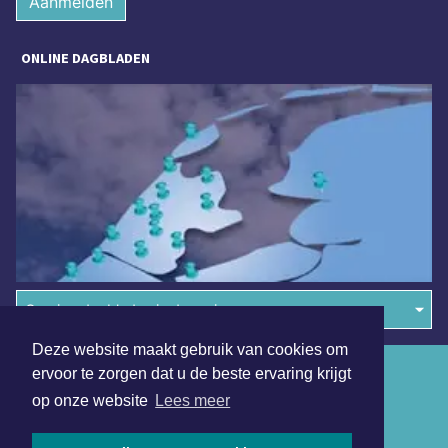
Aanmelden
ONLINE DAGBLADEN
Overige dagbladen in de regio
Deze website maakt gebruik van cookies om
Algemene voorwaarden
ervoor te zorgen dat u de beste ervaring krijgt
op onze website
Lees meer
Disclaimer
Privacy Statement