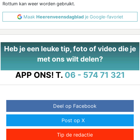
Rottum kan weer worden gebruikt.
Maak
Heerenveensdagblad
je Google-favoriet
Heb je een leuke tip, foto of video die je
met ons wilt delen?
APP ONS!
T.
06 - 574 71 321
Deel op Facebook
Post op X
Tip de redactie