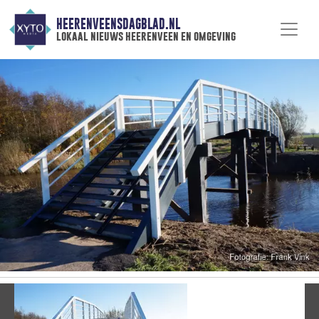
HEERENVEENSDAGBLAD.NL
lokaal nieuws heerenveen en omgeving