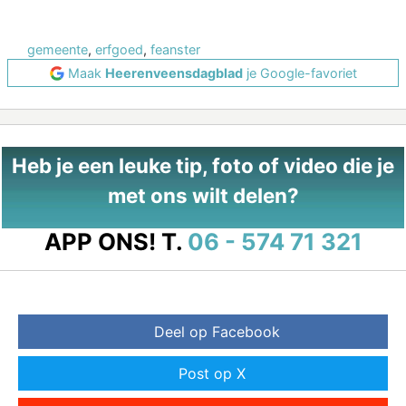
gemeente
,
erfgoed
,
feanster
Maak
Heerenveensdagblad
je Google-favoriet
Heb je een leuke tip, foto of video die je
met ons wilt delen?
APP ONS!
T.
06 - 574 71 321
Deel op Facebook
Post op X