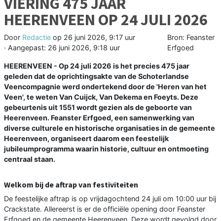
VIERING 475 JAAR
HEERENVEEN OP 24 JULI 2026‍
Door
Redactie
op
26 juni 2026, 9:17 uur
Bron: Feanster
· Aangepast:
26 juni 2026, 9:18 uur
Erfgoed
HEERENVEEN - Op 24 juli 2026 is het precies 475 jaar
geleden dat de oprichtingsakte van de Schoterlandse
Veencompagnie werd ondertekend door de 'Heren van het
Veen', te weten Van Cuijck, Van Dekema en Foeyts. Deze
gebeurtenis uit 1551 wordt gezien als de geboorte van
Heerenveen. Feanster Erfgoed, een samenwerking van
diverse culturele en historische organisaties in de gemeente
Heerenveen, organiseert daarom een feestelijk
jubileumprogramma waarin historie, cultuur en ontmoeting
centraal staan.
Welkom bij de aftrap van festiviteiten
De feestelijke aftrap is op vrijdagochtend 24 juli om 10:00 uur bij
Crackstate. Allereerst is er de officiële opening door Feanster
Erfgoed en de gemeente Heerenveen. Deze wordt gevolgd door