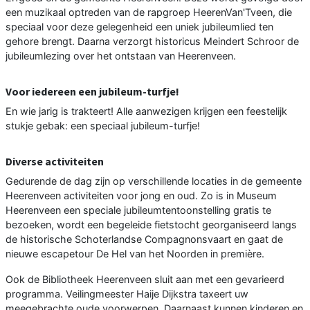
een muzikaal optreden van de rapgroep HeerenVan'Tveen, die
speciaal voor deze gelegenheid een uniek jubileumlied ten
gehore brengt. Daarna verzorgt historicus Meindert Schroor de
jubileumlezing over het ontstaan van Heerenveen.
Voor iedereen een jubileum-turfje!
En wie jarig is trakteert! Alle aanwezigen krijgen een feestelijk
stukje gebak: een speciaal jubileum-turfje!
Diverse activiteiten
Gedurende de dag zijn op verschillende locaties in de gemeente
Heerenveen activiteiten voor jong en oud. Zo is in Museum
Heerenveen een speciale jubileumtentoonstelling gratis te
bezoeken, wordt een begeleide fietstocht georganiseerd langs
de historische Schoterlandse Compagnonsvaart en gaat de
nieuwe escapetour De Hel van het Noorden in première.
Ook de Bibliotheek Heerenveen sluit aan met een gevarieerd
programma. Veilingmeester Haije Dijkstra taxeert uw
meegebrachte oude voorwerpen. Daarnaast kunnen kinderen en