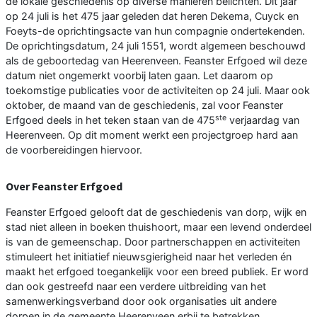
de lokale geschiedenis op diverse manieren belichten. Dit jaar
op 24 juli is het 475 jaar geleden dat heren Dekema, Cuyck en
Foeyts-de oprichtingsacte van hun compagnie ondertekenden.
De oprichtingsdatum, 24 juli 1551, wordt algemeen beschouwd
als de geboortedag van Heerenveen. Feanster Erfgoed wil deze
datum niet ongemerkt voorbij laten gaan. Let daarom op
toekomstige publicaties voor de activiteiten op 24 juli. Maar ook
oktober, de maand van de geschiedenis, zal voor Feanster
ste
Erfgoed deels in het teken staan van de 475
verjaardag van
Heerenveen. Op dit moment werkt een projectgroep hard aan
de voorbereidingen hiervoor.
Over Feanster Erfgoed
Feanster Erfgoed gelooft dat de geschiedenis van dorp, wijk en
stad niet alleen in boeken thuishoort, maar een levend onderdeel
is van de gemeenschap. Door partnerschappen en activiteiten
stimuleert het initiatief nieuwsgierigheid naar het verleden én
maakt het erfgoed toegankelijk voor een breed publiek. Er word
dan ook gestreefd naar een verdere uitbreiding van het
samenwerkingsverband door ook organisaties uit andere
dorpen in de gemeente Heerenveen erbij te betrekken.