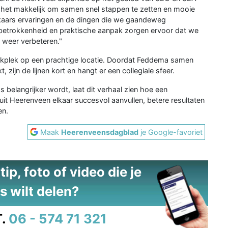
kt het makkelijk om samen snel stappen te zetten en mooie
elkaars ervaringen en de dingen die we gaandeweg
betrokkenheid en praktische aanpak zorgen ervoor dat we
 weer verbeteren."
erkplek op een prachtige locatie. Doordat Feddema samen
zijn de lijnen kort en hangt er een collegiale sfeer.
 belangrijker wordt, laat dit verhaal zien hoe een
it Heerenveen elkaar succesvol aanvullen, betere resultaten
en.
Maak
Heerenveensdagblad
je Google-favoriet
ip, foto of video die je
s wilt delen?
.
06 - 574 71 321