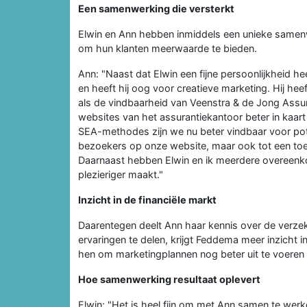
Een samenwerking die versterkt
Elwin en Ann hebben inmiddels een unieke samen
om hun klanten meerwaarde te bieden.
Ann: "Naast dat Elwin een fijne persoonlijkheid hee
en heeft hij oog voor creatieve marketing. Hij hee
als de vindbaarheid van Veenstra & de Jong Assur
websites van het assurantiekantoor beter in kaa
SEA-methodes zijn we nu beter vindbaar voor potent
bezoekers op onze website, maar ook tot een to
Daarnaast hebben Elwin en ik meerdere overeen
plezieriger maakt."
Inzicht in de financiële markt
Daarentegen deelt Ann haar kennis over de verz
ervaringen te delen, krijgt Feddema meer inzicht in
hen om marketingplannen nog beter uit te voeren 
Hoe samenwerking resultaat oplevert
Elwin: "Het is heel fijn om met Ann samen te wer