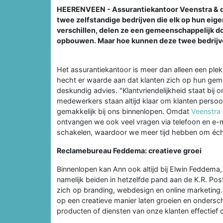
HEERENVEEN - Assurantiekantoor Veenstra & d
twee zelfstandige bedrijven die elk op hun ei
verschillen, delen ze een gemeenschappelijk do
opbouwen. Maar hoe kunnen deze twee bedrijve
Het assurantiekantoor is meer dan alleen een ple
hecht er waarde aan dat klanten zich op hun ge
deskundig advies. "Klantvriendelijkheid staat bij
medewerkers staan altijd klaar om klanten persoon
gemakkelijk bij ons binnenlopen. Omdat
Veenstra
ontvangen we ook veel vragen via telefoon en e-m
schakelen, waardoor we meer tijd hebben om éch
Reclamebureau Feddema: creatieve groei
Binnenlopen kan Ann ook altijd bij Elwin Feddema
namelijk beiden in hetzelfde pand aan de K.R. Po
zich op branding, webdesign en online marketing. "
op een creatieve manier laten groeien en onders
producten of diensten van onze klanten effectief 