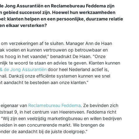
e Jong Assurantiën en Reclamebureau Feddema zijn
gen gebied succesvol zijn. Hoewel hun werkzaamheden
el: klanten helpen en een persoonlijke, duurzame relatie
n elkaar versterken?
k om verzekeringen af te sluiten. Manager Ann de Haan
mak voelen en kunnen vertrouwen op betrouwbaar en
 ons hoog in het vaandel," benadrukt De Haan. "Onze
lijk te woord te staan en advies te geven. Klanten kunnen
 & de Jong Assurantiën
door heel Nederland actief is,
ail. Dankzij onze efficiënte systemen kunnen we snel
t aandacht te besteden aan onze klanten."
, eigenaar van
Reclamebureau Feddema
. Ze bevinden zich
ststraat 9, in het centrum van Heerenveen. Feddema richt
Wij zijn een veelzijdig marketingbureau en willen bedrijven
cheiden in een concurrerende markt. We brengen de
onder de aandacht bij de juiste doelgroep."