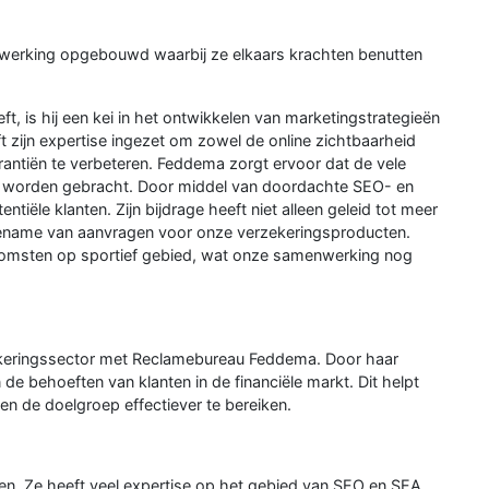
werking opgebouwd waarbij ze elkaars krachten benutten
ft, is hij een kei in het ontwikkelen van marketingstrategieën
ft zijn expertise ingezet om zowel de online zichtbaarheid
antiën te verbeteren. Feddema zorgt ervoor dat de vele
rt worden gebracht. Door middel van doordachte SEO- en
iële klanten. Zijn bijdrage heeft niet alleen geleid tot meer
ename van aanvragen voor onze verzekeringsproducten.
komsten op sportief gebied, wat onze samenwerking nog
ekeringssector met Reclamebureau Feddema. Door haar
 de behoeften van klanten in de financiële markt. Dit helpt
en de doelgroep effectiever te bereiken.
ken. Ze heeft veel expertise op het gebied van SEO en SEA