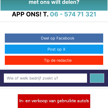
met ons wilt delen?
APP ONS!
T.
06 - 574 71 321
Deel op Facebook
Post op X
Tip de redactie