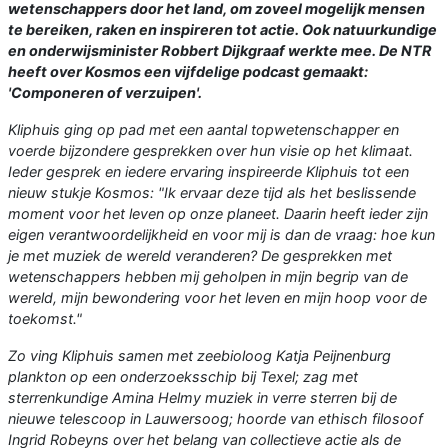
wetenschappers door het land, om zoveel mogelijk mensen
te bereiken, raken en inspireren tot actie. Ook natuurkundige
en onderwijsminister Robbert Dijkgraaf werkte mee. De NTR
heeft over Kosmos een vijfdelige podcast gemaakt:
'Componeren of verzuipen'.
Kliphuis ging op pad met een aantal topwetenschapper en
voerde bijzondere gesprekken over hun visie op het klimaat.
Ieder gesprek en iedere ervaring inspireerde Kliphuis tot een
nieuw stukje Kosmos: "Ik ervaar deze tijd als het beslissende
moment voor het leven op onze planeet. Daarin heeft ieder zijn
eigen verantwoordelijkheid en voor mij is dan de vraag: hoe kun
je met muziek de wereld veranderen? De gesprekken met
wetenschappers hebben mij geholpen in mijn begrip van de
wereld, mijn bewondering voor het leven en mijn hoop voor de
toekomst."
Zo ving Kliphuis samen met zeebioloog Katja Peijnenburg
plankton op een onderzoeksschip bij Texel; zag met
sterrenkundige Amina Helmy muziek in verre sterren bij de
nieuwe telescoop in Lauwersoog; hoorde van ethisch filosoof
Ingrid Robeyns over het belang van collectieve actie als de