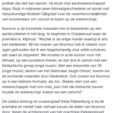
politiek die niet kan nemen. Hij dook met aardwetenschapper
Appy Sluijs in miljoenen jaren klimaatgeschiedenis en sprak met
natuurkundige Robbert Dijkgraaf over de verantwoordelijkheid
van kunstenaars om vooruit te lopen op de wetenschap.
Kosmos is de komende maanden live te beluisteren op een
aantal plekken in het lang, te beginnen in Oranjewoud waar de
première is. Kliphuis: "Muziek is de enige manier waarop ik iets
kan betekenen. Bij het maken van Kosmos heb ik steeds voor
ogen gehouden dat ik een laagdrempelig stuk wilde schrijven,
dat raakt en inspireert. We moeten in actie komen voor het
klimaat, op een positieve manier, en dat doe ik samen met een
fantastische groep jonge musici. Met een ensemble van 18
jonge musici, alumni van het Nationaal Jeugd Orkest, toeren we
de komende maanden door Nederland. Ook voeren we Kosmos
op in een kleinere formatie, als trio. Steeds reist ook een
wetenschapper met ons mee, juist met die interactie tussen
muziek en wetenschap maken we een verschil."
De Leidse bioloog en o
ceanograaf Katja Peijnenburg is bij de
première en vertelt haar verhaal tussen de delen van Kosmos
door, tegen de achtergrond van het prachtige Parklandgoed