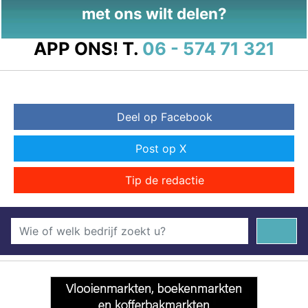
met ons wilt delen?
APP ONS!
T.
06 - 574 71 321
Deel op Facebook
Post op X
Tip de redactie