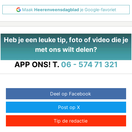
Maak
Heerenveensdagblad
je Google-favoriet
Heb je een leuke tip, foto of video die je
met ons wilt delen?
APP ONS!
T.
06 - 574 71 321
Deel op Facebook
Post op X
Tip de redactie