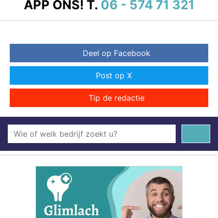
APP ONS!
T.
06 - 574 71 321
Deel op Facebook
Post op X
Tip de redactie