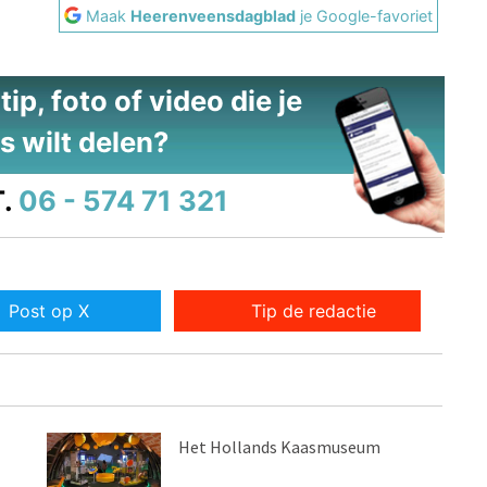
Maak
Heerenveensdagblad
je Google-favoriet
ip, foto of video die je
s wilt delen?
.
06 - 574 71 321
Post op X
Tip de redactie
Het Hollands Kaasmuseum