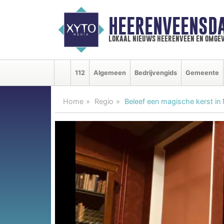
HEERENVEENSD
lokaal nieuws heerenveen en omgev
112
Algemeen
Bedrijvengids
Gemeente
Home
Regio
Beleef een magische kerst i