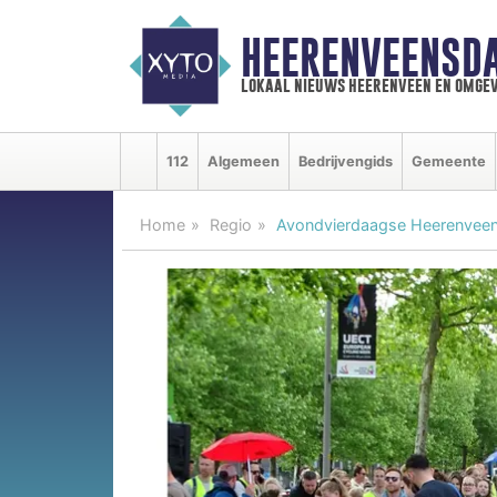
HEERENVEENSD
lokaal nieuws heerenveen en omgev
112
Algemeen
Bedrijvengids
Gemeente
Home
Regio
Avondvierdaagse Heerenveen 