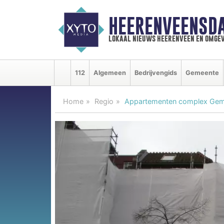
HEERENVEENSD
lokaal nieuws heerenveen en omgev
112
Algemeen
Bedrijvengids
Gemeente
Home
Regio
Appartementen complex Gemee