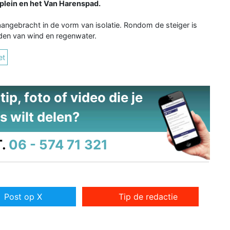
lein en het Van Harenspad.
ngebracht in de vorm van isolatie. Rondom de steiger is
den van wind en regenwater.
et
ip, foto of video die je
s wilt delen?
.
06 - 574 71 321
Post op X
Tip de redactie