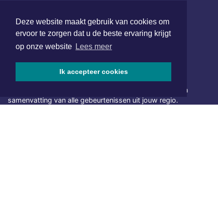
redactie@xyto.nl
www.xyto.nl
Deze website maakt gebruik van cookies om
ervoor te zorgen dat u de beste ervaring krijgt
SOCIAL MEDIA
op onze website
Lees meer
NIEUWSBRIEF AANMELDEN
Ik accepteer cookies
Schrijf je in voor onze nieuwsbrief en krijg wekelijks een
samenvatting van alle gebeurtenissen uit jouw regio.
Aanmelden
ONLINE DAGBLADEN