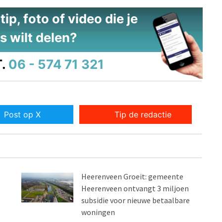
ip, foto of video die je
s wilt delen?
.
06 - 574 71 321
Post op X
Tip de redactie
Heerenveen Groeit: gemeente
Heerenveen ontvangt 3 miljoen
subsidie voor nieuwe betaalbare
woningen