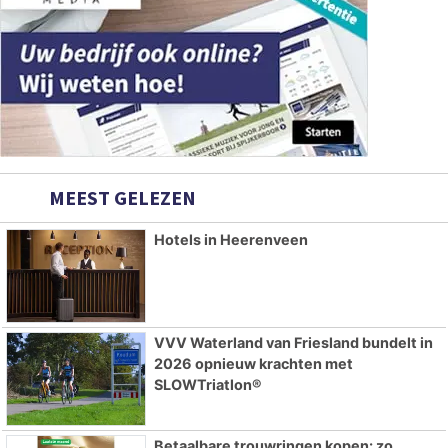
MEEST GELEZEN
Hotels in Heerenveen
VVV Waterland van Friesland bundelt in
2026 opnieuw krachten met
SLOWTriatlon®
Betaalbare trouwringen kopen: zo