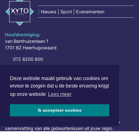
|
Nieuws | Sport | Evenementen
Hoofdvestiging:
van Benthuizenlaan 1
1701 BZ Heerhugowaard
072 8200 600
redactie@xyto.nl
www.xyto.nl
Deze website maakt gebruik van cookies om
ervoor te zorgen dat u de beste ervaring krijgt
SOCIAL MEDIA
op onze website
Lees meer
NIEUWSBRIEF AANMELDEN
Ik accepteer cookies
Schrijf je in voor onze nieuwsbrief en krijg wekelijks een
samenvatting van alle gebeurtenissen uit jouw regio.