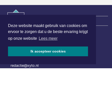
|
Nieuws | Sport | Evenementen
Deze website maakt gebruik van cookies om
ervoor te zorgen dat u de beste ervaring krijgt
op onze website
Lees meer
Hoofdvestiging:
van Benthuizenlaan 1
1701 BZ Heerhugowaard
Ik accepteer cookies
072 8200 600
redactie@xyto.nl
www.xyto.nl
SOCIAL MEDIA
NIEUWSBRIEF AANMELDEN
Schrijf je in voor onze nieuwsbrief en krijg wekelijks een