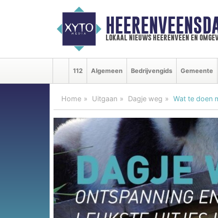
HEERENVEENSD
lokaal nieuws heerenveen en omgev
112
Algemeen
Bedrijvengids
Gemeente
Home
Uitgaan
Dagje weg
Wat te doen m