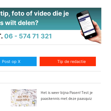
ip, foto of video die je
s wilt delen?
.
06 - 574 71 321
Post op X
Tip de redactie
Het is weer bijna Pasen! Test je
paaskennis met deze paasquiz