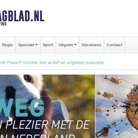
AGBLAD.NL
ing
Regio
Specials
Sport
Uitgaan
Vacatures
Contact
et Pasen? Ontdek een actief en origineel paasuitje