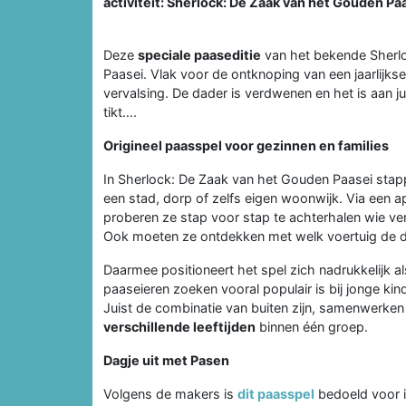
activiteit: Sherlock: De Zaak van het Gouden Pa
Deze
speciale paaseditie
van het bekende Sherlo
Paasei. Vlak voor de ontknoping van een jaarlijkse
vervalsing. De dader is verdwenen en het is aan jul
tikt….
Origineel paasspel voor gezinnen en families
In Sherlock: De Zaak van het Gouden Paasei stapp
een stad, dorp of zelfs eigen woonwijk. Via een 
proberen ze stap voor stap te achterhalen wie ver
Ook moeten ze ontdekken met welk voertuig de da
Daarmee positioneert het spel zich nadrukkelijk al
paaseieren zoeken vooral populair is bij jonge ki
Juist de combinatie van buiten zijn, samenwerken
verschillende leeftijden
binnen één groep.
Dagje uit met Pasen
Volgens de makers is
dit paasspel
bedoeld voor i