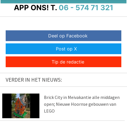
APP ONS!
T.
06 - 574 71 321
Deel op Facebook
Post op X
Tip de redactie
VERDER IN HET NIEUWS:
Brick City in Meivakantie alle middagen
open; Nieuwe Hoornse gebouwen van
LEGO