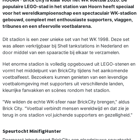
populaire LEGO-stad in het station van Hoorn heeft speciaal
voor het wereldkampioenschap een spectaculair WK-stadion
gebouwd, compleet met enthousiaste supporters, vlaggen,
tribunes en een sfeervolle voetbalarena.
Dit stadion is een zeer unieke set van het WK 1998. Deze set
was alleen verkrijgbaar bij Shell tankstations in Nederland en
door middel van een spaaractie bij elkaar te verzamelen.
Het enorme stadion is volledig opgebouwd uit LEGO-stenen en
vormt het middelpunt van BrickCity tijdens het aankomende
voetbalfeest. Bezoekers kunnen genieten van een levendige
voetbalomgeving met supporters uit verschillende landen,
kleurrijke fanvakken en scènes rondom het stadion.
"We wilden de echte WK-sfeer naar BrickCity brengen," aldus
Brick City. "Voetbal verbindt mensen wereldwijd en dat zie je
terug in ons stadion vol juichende supporters en gezelligheid."
Speurtocht MinifigHunter
Daarnaast introduceert BrickCity een gloednieuwe speurtocht