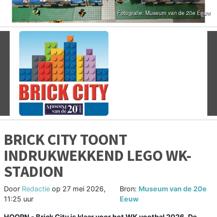
Vorige
V
BRICK CITY TOONT
INDRUKWEKKEND LEGO WK-
STADION
Door
Redactie
op
27 mei 2026,
Bron:
Museum van de 20e
11:25 uur
Eeuw
HOORN - Brick City is klaar voor het WK voetbal 2026. De