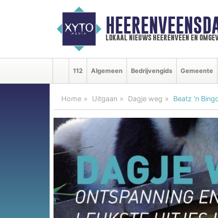
HEERENVEENSD
lokaal nieuws heerenveen en omgev
112
Algemeen
Bedrijvengids
Gemeente
Home
Uitgaan
Dagje weg
Beatz ’n Bing