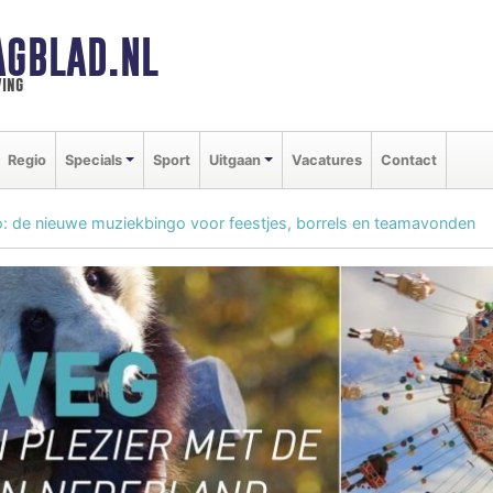
AGBLAD.NL
ing
Regio
Specials
Sport
Uitgaan
Vacatures
Contact
o: de nieuwe muziekbingo voor feestjes, borrels en teamavonden