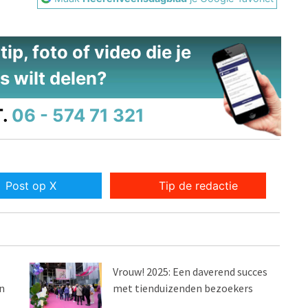
ip, foto of video die je
s wilt delen?
.
06 - 574 71 321
Post op X
Tip de redactie
Vrouw! 2025: Een daverend succes
n
met tienduizenden bezoekers