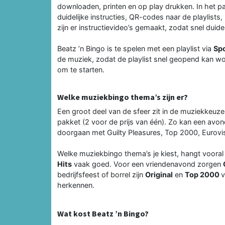
downloaden, printen en op play drukken. In het p
duidelijke instructies, QR-codes naar de playlists
zijn er instructievideo’s gemaakt, zodat snel duidel
Beatz ’n Bingo is te spelen met een playlist via
Spo
de muziek, zodat de playlist snel geopend kan wo
om te starten.
Welke muziekbingo thema’s zijn er?
Een groot deel van de sfeer zit in de muziekkeuze
pakket (2 voor de prijs van één). Zo kan een avon
doorgaan met Guilty Pleasures, Top 2000, Eurovisio
Welke muziekbingo thema’s je kiest, hangt vooral
Hits
vaak goed. Voor een vriendenavond zorgen
bedrijfsfeest of borrel zijn
Original
en
Top 2000
v
herkennen.
Wat kost Beatz ’n Bingo?