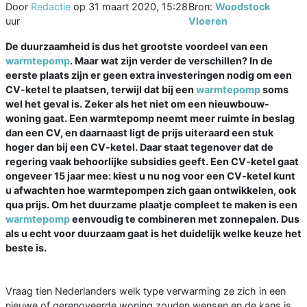
Door
Redactie
op
31 maart 2020, 15:28
Bron:
Woodstock
uur
Vloeren
De duurzaamheid is dus het grootste voordeel van een
warmtepomp
. Maar wat zijn verder de verschillen? In de
eerste plaats zijn er geen extra investeringen nodig om een
CV-ketel te plaatsen, terwijl dat bij een
warmtepomp
soms
wel het geval is. Zeker als het niet om een nieuwbouw-
woning gaat. Een warmtepomp neemt meer ruimte in beslag
dan een CV, en daarnaast ligt de prijs uiteraard een stuk
hoger dan bij een CV-ketel. Daar staat tegenover dat de
regering vaak behoorlijke subsidies geeft. Een CV-ketel gaat
ongeveer 15 jaar mee: kiest u nu nog voor een CV-ketel kunt
u afwachten hoe warmtepompen zich gaan ontwikkelen, ook
qua prijs. Om het duurzame plaatje compleet te maken is een
warmtepomp
eenvoudig te combineren met zonnepalen. Dus
als u echt voor duurzaam gaat is het duidelijk welke keuze het
beste is.
Vraag tien Nederlanders welk type verwarming ze zich in een
nieuwe of gerenoveerde woning zouden wensen en de kans is