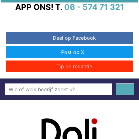
APP ONS!
T.
06 - 574 71 321
Deel op Facebook
Post op X
Tip de redactie