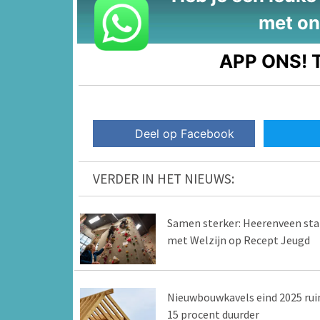
met on
APP ONS!
T
Deel op Facebook
VERDER IN HET NIEUWS:
Samen sterker: Heerenveen sta
met Welzijn op Recept Jeugd
Nieuwbouwkavels eind 2025 ru
15 procent duurder