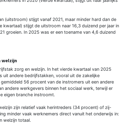
knemers in 2020 (vierde kwartaal), stijgt dit naar jaarlijks
n (uitstroom) stijgt vanaf 2021, maar minder hard dan de
 kwartaal) stijgt de uitstroom naar 16,3 duizend per jaar in
021 groeien. In 2025 was er een toename van 4,6 duizend
 welzijn
jfstak zorg en welzijn. In het vierde kwartaal van 2025
it andere bedrijfstakken, vooral uit de zakelijke
mt gemiddeld 56 procent van de instromers uit een andere
an andere werkgevers binnen het sociaal werk, terwijl er
de eigen branche instroomt.
lzijn zijn relatief vaak herintreders (34 procent) of zij-
ing minder vaak werknemers direct vanuit het onderwijs in:
 welzijn totaal.