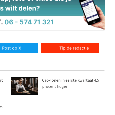
s wilt delen?
.
06 - 574 71 321
Post op X
Tip de redactie
rt
Cao-lonen in eerste kwartaal 4,5
procent hoger
im