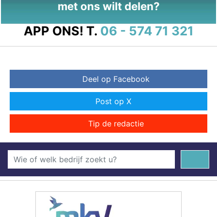
met ons wilt delen?
APP ONS!
T.
06 - 574 71 321
Deel op Facebook
Post op X
Tip de redactie