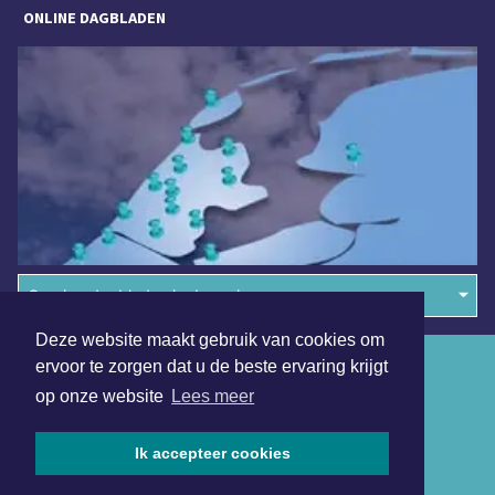
ONLINE DAGBLADEN
Overige dagbladen in de regio
Deze website maakt gebruik van cookies om
Algemene voorwaarden
ervoor te zorgen dat u de beste ervaring krijgt
op onze website
Lees meer
Disclaimer
Privacy Statement
Ik accepteer cookies
Copyright (c) 2026 | Heerenveensdagblad.nl - Alle rechten