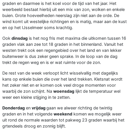
graden en daarmee is het koel voor de tijd van het jaar. Het
weerbeeld bestaat hierbij uit een mix van zon, wolken en enkele
buien. Grote hoeveelheden neerslag zijn niet aan de orde. De
wind komt uit westelijke richtingen en is matig, maar aan de kust
en op het IJsselmeer soms krachtig.
Ook
dinsdag
is het nog fris met maxima die uitkomen tussen 16
graden vlak aan zee tot 18 graden in het binnenland. Vanuit het
westen trekt ook een regengebied over het land en van lekker
buitenweer is dus zeker geen sprake. In de loop van de dag
trekt de regen weg en is er wat ruimte voor de zon.
De rest van de week verloopt licht wisselvallig met dagelijks
kans op enkele buien die over het land trekken. Kletsnat wordt
het zeker niet en er komen ook veel droge momenten voor
waarbij de zon schijnt. Na
woensdag
lijkt de temperatuur wel
weer een kleine stijging in te zetten.
Donderdag
en
vrijdag
gaan we alweer richting de twintig
graden en in het volgende
weekend
komen we mogelijk weer
uit rond de normale waarden tot pakweg 23 graden waarbij het
grtendeels droog en zonnig blijft.