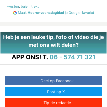
westen
,
buien
,
trekt
Maak
Heerenveensdagblad
je Google-favoriet
Heb je een leuke tip, foto of video die je
met ons wilt delen?
APP ONS!
T.
06 - 574 71 321
Deel op Facebook
Post op X
Tip de redactie