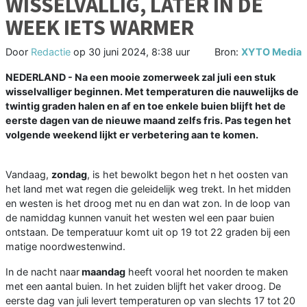
WISSELVALLIG, LATER IN DE
WEEK IETS WARMER
Door
Redactie
op
30 juni 2024, 8:38 uur
Bron:
XYTO Media
NEDERLAND - Na een mooie zomerweek zal juli een stuk
wisselvalliger beginnen. Met temperaturen die nauwelijks de
twintig graden halen en af en toe enkele buien blijft het de
eerste dagen van de nieuwe maand zelfs fris. Pas tegen het
volgende weekend lijkt er verbetering aan te komen.
Vandaag,
zondag
, is het bewolkt begon het n het oosten van
het land met wat regen die geleidelijk weg trekt. In het midden
en westen is het droog met nu en dan wat zon. In de loop van
de namiddag kunnen vanuit het westen wel een paar buien
ontstaan. De temperatuur komt uit op 19 tot 22 graden bij een
matige noordwestenwind.
In de nacht naar
maandag
heeft vooral het noorden te maken
met een aantal buien. In het zuiden blijft het vaker droog. De
eerste dag van juli levert temperaturen op van slechts 17 tot 20