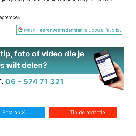
september.
Maak
Heerenveensdagblad
je Google-favoriet
ip, foto of video die je
s wilt delen?
.
06 - 574 71 321
Post op X
Tip de redactie