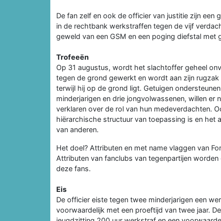
De fan zelf en ook de officier van justitie zijn e
in de rechtbank werkstraffen tegen de vijf verda
geweld van een GSM en een poging diefstal met ge
Trofeeën
Op 31 augustus, wordt het slachtoffer geheel on
tegen de grond gewerkt en wordt aan zijn rugza
terwijl hij op de grond ligt. Getuigen ondersteunen
minderjarigen en drie jongvolwassenen, willen er ni
verklaren over de rol van hun medeverdachten. O
hiërarchische structuur van toepassing is en het 
van anderen.
Het doel? Attributen en met name vlaggen van Fort
Attributen van fanclubs van tegenpartijen worde
deze fans.
Eis
De officier eiste tegen twee minderjarigen een w
voorwaardelijk met een proeftijd van twee jaar. 
jeugdzitting 200 uur werkstraf en een voorwaarde