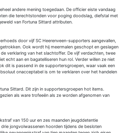
en geheel andere mening toegedaan. De officier eiste vandaag
chten die terechtstonden voor poging doodslag, diefstal met
weld van Fortuna Sittard attributen.
verhoeds door vijf SC Heerenveen-supporters aangevallen,
k getrokken. Ook wordt hij meermalen geschopt en geslagen
 de verklaring van het slachtoffer. De vijf verdachten, twee
et echt aan en bagatelliseren hun rol. Verder willen ze niet
ok dit is passend in de supportersgroepen, waar vaak een
absoluut onacceptabel is om te verklaren over het handelen
una Sittard. Dit zijn in supportersgroepen hot items.
n gezien als ware trofeeën als ze worden afgenomen van
erkstraf van 150 uur en zes maanden jeugddetentie
De drie jongvolwassenen hoorden tijdens de besloten
lijke gevangenisstraf van tien maanden tegen zich eisen,