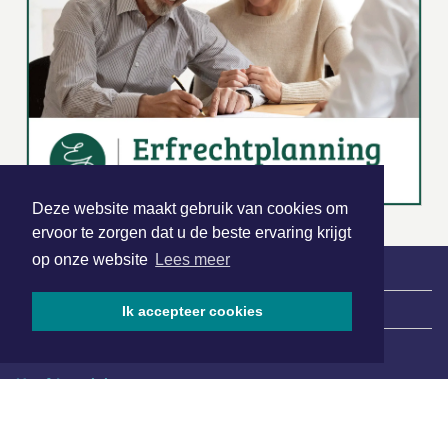
Deze website maakt gebruik van cookies om
ervoor te zorgen dat u de beste ervaring krijgt
op onze website
Lees meer
|
Nieuws | Sport | Evenementen
Ik accepteer cookies
Hoofdvestiging:
van Benthuizenlaan 1
1701 BZ Heerhugowaard