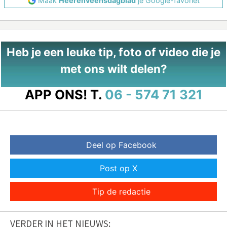
Maak
Heerenveensdagblad
je Google-favoriet
Heb je een leuke tip, foto of video die je
met ons wilt delen?
APP ONS!
T.
06 - 574 71 321
Deel op Facebook
Post op X
Tip de redactie
VERDER IN HET NIEUWS: