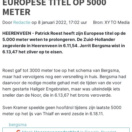
EUROPESE TITEL OP 5000
METER
Door
Redactie
op
8 januari 2022, 17:02 uur
Bron: XYTO Media
HEERENVEEN - Patrick Roest heeft zijn Europese titel op de
5.000 meter weten te prolongeren. De Zuid-Hollander
zegevierde in Heerenveen in 6.11,54. Jorrit Bergsma wist in
6.13,47 het zilver op te eisen.
Roest gaf tot 3000 meter toe op het schema van Bergsma,
maar had vervolgens nog een versnelling in huis. Bergsma had
daarvoor de nodige moeite gehad met de tijden van de voor
hem gestarte Hallgeir Engebraten, maar was uiteindelijk iets
sneller dan de Noor, die in 6.13,67 het brons veroverde.
Sven Kramer speelde geen hoofdrol tijdens zijn laatste 5000
meter op het ijs van Thialf en werd zesde in 6.18.11.
bergsma