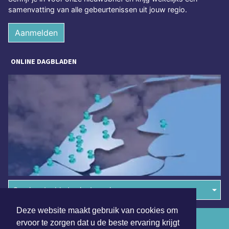
samenvatting van alle gebeurtenissen uit jouw regio.
Aanmelden
ONLINE DAGBLADEN
Overige dagbladen in de regio
Deze website maakt gebruik van cookies om
Algemene voorwaarden
ervoor te zorgen dat u de beste ervaring krijgt