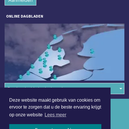
Aanmelden
ONLINE DAGBLADEN
Overige dagbladen in de regio
Deze website maakt gebruik van cookies om
Algemene voorwaarden
ervoor te zorgen dat u de beste ervaring krijgt
op onze website
Lees meer
Disclaimer
Privacy Statement