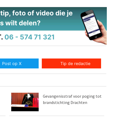
ip, foto of video die je
s wilt delen?
.
06 - 574 71 321
Post op X
Tip de redactie
Gevangenisstraf voor poging tot
brandstichting Drachten