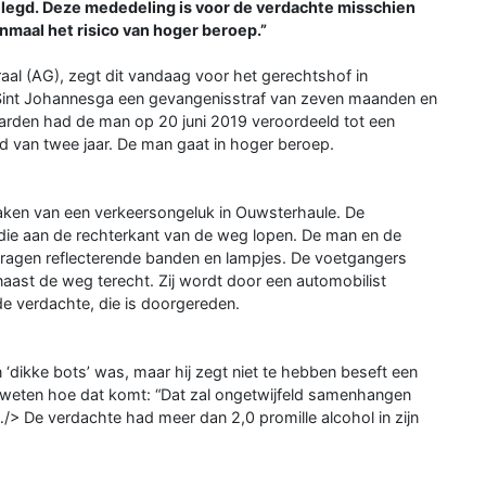
gelegd. Deze mededeling is voor de verdachte misschien
maal het risico van hoger beroep.”
al (AG), zegt dit vandaag voor het gerechtshof in
t Sint Johannesga een gevangenisstraf van zeven maanden en
uwarden had de man op 20 juni 2019 veroordeeld tot een
d van twee jaar. De man gaat in hoger beroep.
aken van een verkeersongeluk in Ouwsterhaule. De
 die aan de rechterkant van de weg lopen. De man en de
ragen reflecterende banden en lampjes. De voetgangers
aast de weg terecht. Zij wordt door een automobilist
 de verdachte, die is doorgereden.
n ‘dikke bots’ was, maar hij zegt niet te hebben beseft een
weten hoe dat komt: “Dat zal ongetwijfeld samenhangen
/> De verdachte had meer dan 2,0 promille alcohol in zijn