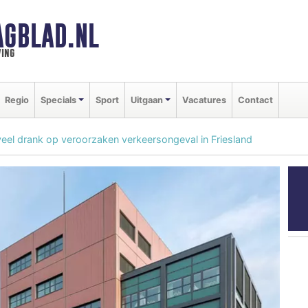
AGBLAD.NL
ing
Regio
Specials
Sport
Uitgaan
Vacatures
Contact
veel drank op veroorzaken verkeersongeval in Friesland