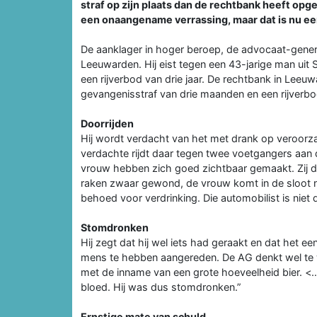
straf op zijn plaats dan de rechtbank heeft op
een onaangename verrassing, maar dat is nu een
De aanklager in hoger beroep, de advocaat-genera
Leeuwarden. Hij eist tegen een 43-jarige man ui
een rijverbod van drie jaar. De rechtbank in Lee
gevangenisstraf van drie maanden en een rijverbo
Doorrijden
Hij wordt verdacht van het met drank op veroorz
verdachte rijdt daar tegen twee voetgangers aan
vrouw hebben zich goed zichtbaar gemaakt. Zij d
raken zwaar gewond, de vrouw komt in de sloot n
behoed voor verdrinking. Die automobilist is niet
Stomdronken
Hij zegt dat hij wel iets had geraakt en dat het ee
mens te hebben aangereden. De AG denkt wel te 
met de inname van een grote hoeveelheid bier. <…
bloed. Hij was dus stomdronken.”
Ernstige mate van schuld